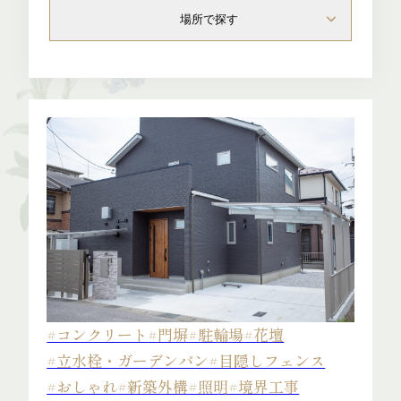
場所で探す
Blog
Access
#コンクリート
#門塀
#駐輪場
#花壇
Staff
#立水栓・ガーデンパン
#目隠しフェンス
#おしゃれ
#新築外構
#照明
#境界工事