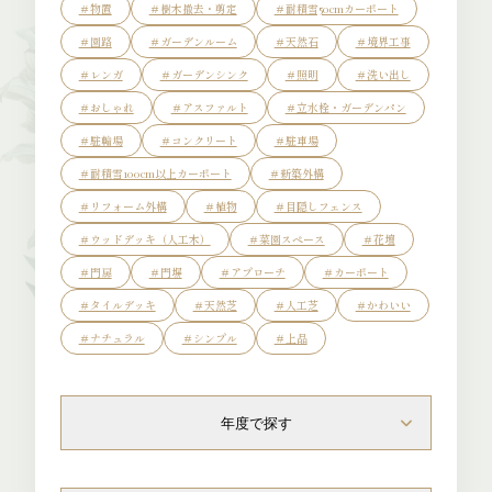
＃物置
＃樹木撤去・剪定
＃耐積雪50cmカーポート
＃園路
＃ガーデンルーム
＃天然石
＃境界工事
＃レンガ
＃ガーデンシンク
＃照明
＃洗い出し
＃おしゃれ
＃アスファルト
＃立水栓・ガーデンパン
Gallery
＃駐輪場
＃コンクリート
＃駐車場
＃耐積雪100cm以上カーポート
＃新築外構
＃リフォーム外構
＃植物
＃目隠しフェンス
＃ウッドデッキ（人工木）
＃菜園スペース
＃花壇
＃門扉
＃門塀
＃アプローチ
＃カーポート
＃タイルデッキ
＃天然芝
＃人工芝
＃かわいい
Flow
＃ナチュラル
＃シンプル
＃上品
年度で探す