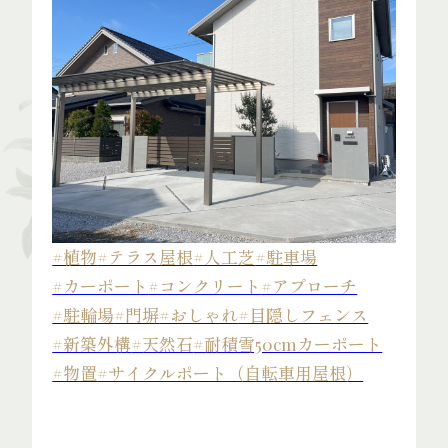
#植物
#テラス屋根
#人工芝
#駐車場
#カーポート
#コンクリート
#アプローチ
#駐輪場
#門塀
#おしゃれ
#目隠しフェンス
#新築外構
#天然石
#耐積雪50cmカーポート
#物置
#サイクルポート（自転車用屋根）