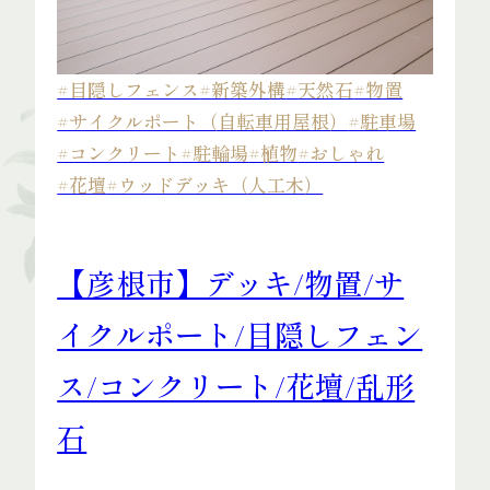
#目隠しフェンス
#新築外構
#天然石
#物置
#サイクルポート（自転車用屋根）
#駐車場
#コンクリート
#駐輪場
#植物
#おしゃれ
#花壇
#ウッドデッキ（人工木）
【彦根市】デッキ/物置/サ
イクルポート/目隠しフェン
ス/コンクリート/花壇/乱形
石