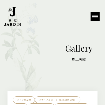
Gallery
HOME
About Us
＃テラス屋根
＃サイクルポート（自転車用屋根）