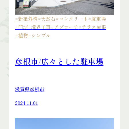
#新築外構
#天然石
#コンクリート
#駐車場
#門塀
#境界工事
#アプローチ
#テラス屋根
#植物
#シンプル
彦根市/広々とした駐車場
滋賀県彦根市
2024.11.01