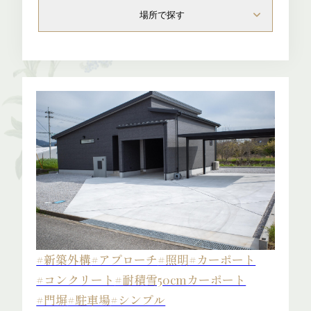
場所で探す
Flow
Blog
#新築外構
#アプローチ
#照明
#カーポート
#コンクリート
#耐積雪50cmカーポート
#門塀
#駐車場
#シンプル