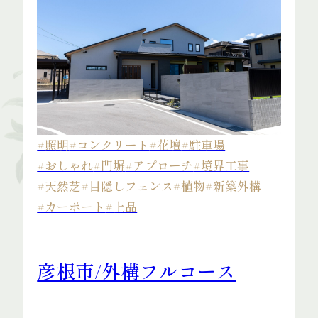
#照明
#コンクリート
#花壇
#駐車場
#おしゃれ
#門塀
#アプローチ
#境界工事
#天然芝
#目隠しフェンス
#植物
#新築外構
#カーポート
#上品
彦根市/外構フルコース