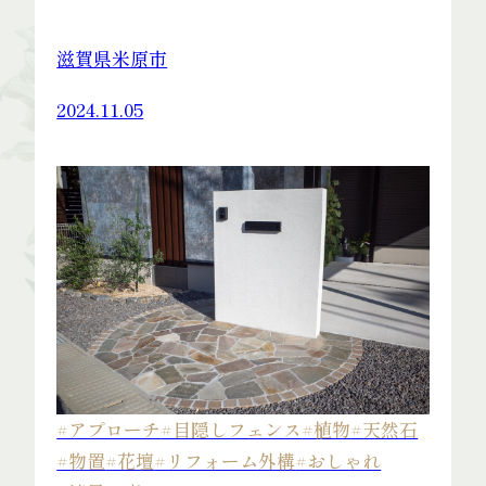
滋賀県米原市
2024.11.05
#アプローチ
#目隠しフェンス
#植物
#天然石
#物置
#花壇
#リフォーム外構
#おしゃれ