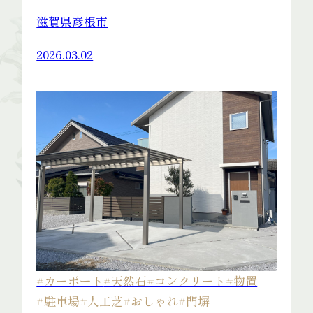
滋賀県彦根市
2026.03.02
#カーポート
#天然石
#コンクリート
#物置
#駐車場
#人工芝
#おしゃれ
#門塀