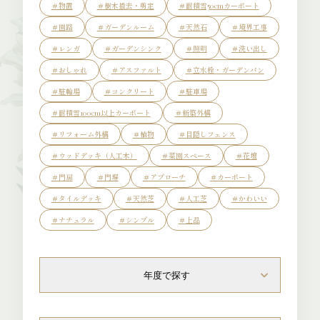
＃物置
＃樹木撤去・剪定
＃耐積雪50cmカーポート
About Us
＃園路
＃ガーデンルーム
＃天然石
＃境界工事
＃レンガ
＃ガーデンシンク
＃照明
＃洗い出し
＃おしゃれ
＃アスファルト
＃立水栓・ガーデンパン
＃駐輪場
＃コンクリート
＃駐車場
＃耐積雪100cm以上カーポート
＃新築外構
＃リフォーム外構
＃植物
＃目隠しフェンス
＃ウッドデッキ（人工木）
＃菜園スペース
＃花壇
＃門扉
＃門塀
＃アプローチ
＃カーポート
Gallery
＃タイルデッキ
＃天然芝
＃人工芝
＃かわいい
＃ナチュラル
＃シンプル
＃上品
年度で探す