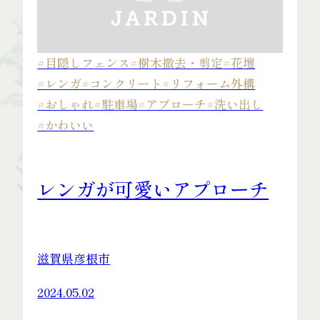
#目隠しフェンス
#樹木撤去・剪定
#花壇
#レンガ
#コンクリート
#リフォーム外構
#おしゃれ
#駐車場
#アプローチ
#洗い出し
#かわいい
レンガが可愛いアプローチ
滋賀県彦根市
2024.05.02