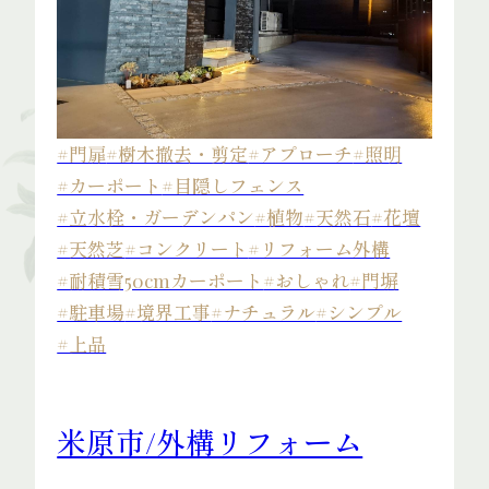
News
#門扉
#樹木撤去・剪定
#アプローチ
#照明
#カーポート
#目隠しフェンス
#立水栓・ガーデンパン
#植物
#天然石
#花壇
#天然芝
#コンクリート
#リフォーム外構
#耐積雪50cmカーポート
#おしゃれ
#門塀
#駐車場
#境界工事
#ナチュラル
#シンプル
#上品
Contact
米原市/外構リフォーム