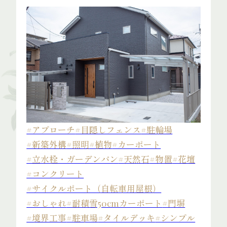
#アプローチ
#目隠しフェンス
#駐輪場
#新築外構
#照明
#植物
#カーポート
#立水栓・ガーデンパン
#天然石
#物置
#花壇
#コンクリート
#サイクルポート（自転車用屋根）
#おしゃれ
#耐積雪50cmカーポート
#門塀
#境界工事
#駐車場
#タイルデッキ
#シンプル