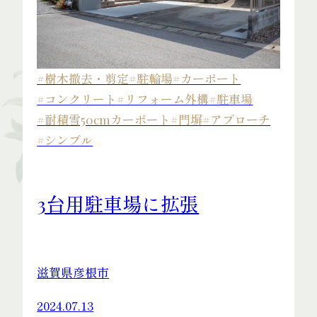
#樹木撤去・剪定
#駐輪場
#カーポート
#コンクリート
#リフォーム外構
#駐車場
#耐積雪50cmカーポート
#門塀
#アプローチ
#シンプル
3台用駐車場に拡張
滋賀県彦根市
2024.07.13