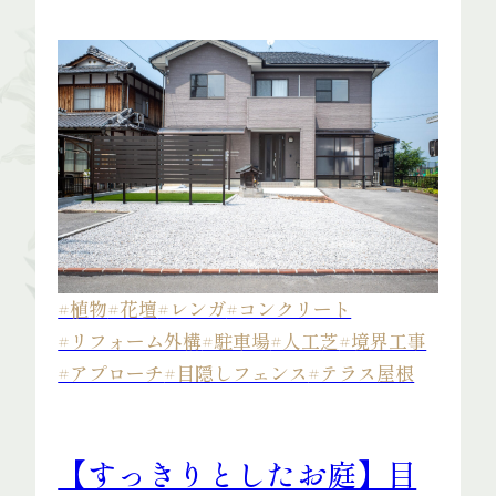
#植物
#花壇
#レンガ
#コンクリート
#リフォーム外構
#駐車場
#人工芝
#境界工事
#アプローチ
#目隠しフェンス
#テラス屋根
【すっきりとしたお庭】目