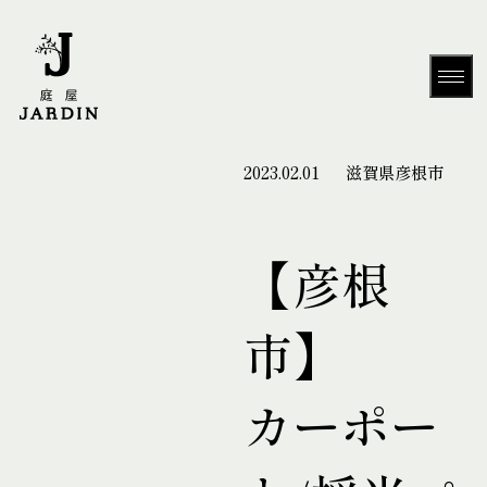
2023.02.01
滋賀県彦根市
HOME
【彦根
市】
About Us
カーポー