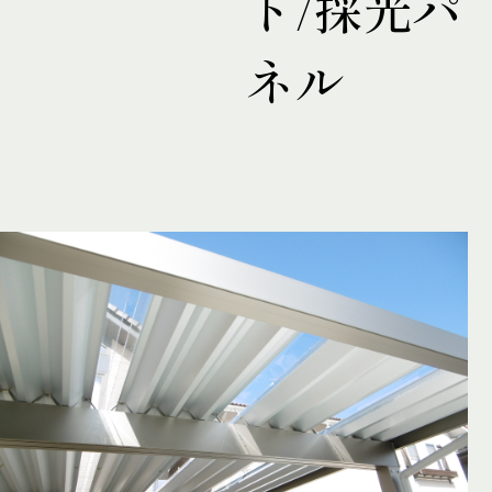
ト/採光パ
Gallery
ネル
Flow
Blog
Access