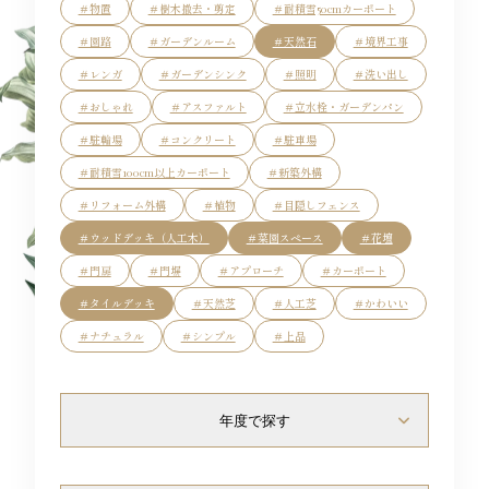
＃物置
＃樹木撤去・剪定
＃耐積雪50cmカーポート
Flow
＃園路
＃ガーデンルーム
＃天然石
＃境界工事
＃レンガ
＃ガーデンシンク
＃照明
＃洗い出し
＃おしゃれ
＃アスファルト
＃立水栓・ガーデンパン
＃駐輪場
＃コンクリート
＃駐車場
Blog
＃耐積雪100cm以上カーポート
＃新築外構
＃リフォーム外構
＃植物
＃目隠しフェンス
＃ウッドデッキ（人工木）
＃菜園スペース
＃花壇
Access
＃門扉
＃門塀
＃アプローチ
＃カーポート
＃タイルデッキ
＃天然芝
＃人工芝
＃かわいい
＃ナチュラル
＃シンプル
＃上品
Staff
年度で探す