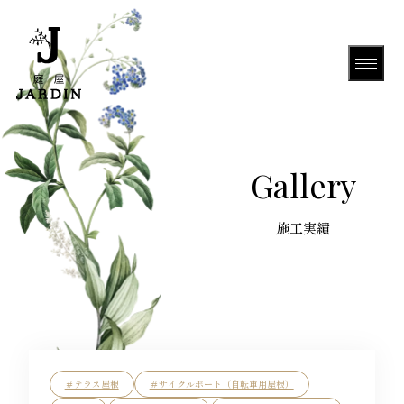
HOME
Gallery
About Us
Gallery
＃テラス屋根
＃サイクルポート（自転車用屋根）