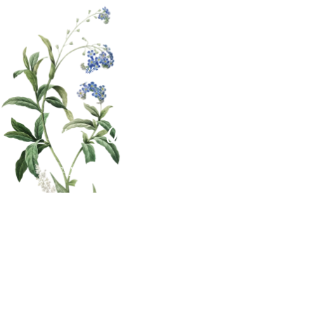
〒522-0052
滋賀県彦根市長曽根南町478
グリーンプラザ2F
0749-26-1128
TEL
0749-26-1280
FAX
エクステリア ・ 外構施工エリア
（当社は彦根市にあります）
南部地域…野洲市(旧中主町/野洲町) 東近江地域…東近江市
(旧八日市/永源寺町/五個荘町/愛東町/湖東町/能登川町/蒲生