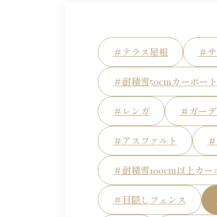
＃テラス屋根
＃サ
＃耐積雪50cmカーポー
＃レンガ
＃ガーデ
＃アスファルト
＃
＃耐積雪100cm以上カー
＃目隠しフェンス