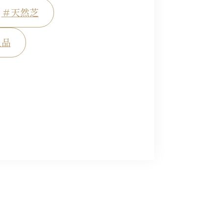
＃天然芝
上品