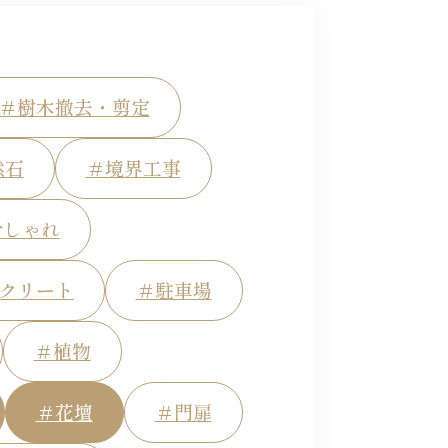
＃樹木撤去・剪定
然石
＃境界工事
おしゃれ
クリート
＃駐車場
＃植物
＃花壇
＃門扉