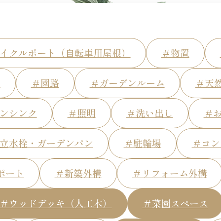
イクルポート（自転車用屋根）
＃物置
ト
＃園路
＃ガーデンルーム
＃天
ンシンク
＃照明
＃洗い出し
＃
立水栓・ガーデンパン
＃駐輪場
＃コン
ポート
＃新築外構
＃リフォーム外構
＃ウッドデッキ（人工木）
＃菜園スペース