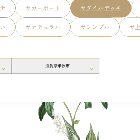
チ
＃カーポート
＃タイルデッキ
い
＃ナチュラル
＃シンプル
＃
滋賀県米原市