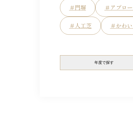
＃門塀
＃アプロー
＃人工芝
＃かわい
年度で探す