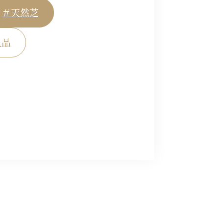
＃天然芝
上品