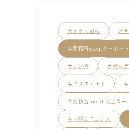
＃テラス屋根
＃サ
＃耐積雪50cmカーポー
＃レンガ
＃ガーデ
＃アスファルト
＃
＃耐積雪100cm以上カー
＃目隠しフェンス