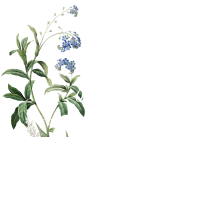
〒522-0052
滋賀県彦根市長曽根南町478
グリーンプラザ2F
0749-26-1128
TEL
0749-26-1280
FAX
エクステリア ・ 外構施工エリア
（当社は彦根市にあります）
南部地域…野洲市(旧中主町/野洲町) 東近江地域…東近江市
(旧八日市/永源寺町/五個荘町/愛東町/湖東町/能登川町/蒲生