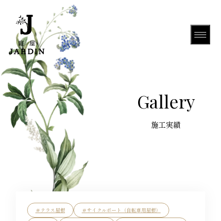
HOME
Gallery
About Us
Gallery
＃テラス屋根
＃サイクルポート（自転車用屋根）