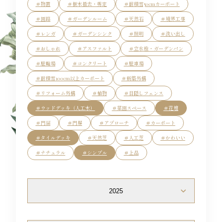
＃物置
＃樹木撤去・剪定
＃耐積雪50cmカーポート
Flow
＃園路
＃ガーデンルーム
＃天然石
＃境界工事
＃レンガ
＃ガーデンシンク
＃照明
＃洗い出し
＃おしゃれ
＃アスファルト
＃立水栓・ガーデンパン
＃駐輪場
＃コンクリート
＃駐車場
Blog
＃耐積雪100cm以上カーポート
＃新築外構
＃リフォーム外構
＃植物
＃目隠しフェンス
＃ウッドデッキ（人工木）
＃菜園スペース
＃花壇
Access
＃門扉
＃門塀
＃アプローチ
＃カーポート
＃タイルデッキ
＃天然芝
＃人工芝
＃かわいい
＃ナチュラル
＃シンプル
＃上品
Staff
2025