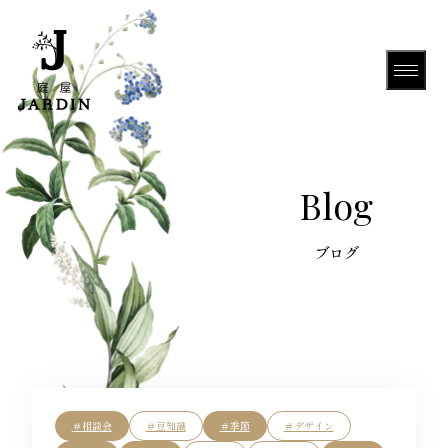
HOME
Blog
About Us
Gallery
＃相談会
＃豆知識
＃季節
＃デザイン