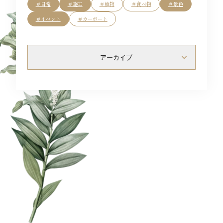
Flow
＃日常
＃施工
＃植物
＃食べ物
＃景色
＃イベント
＃カーポート
Blog
アーカイブ
Access
Staff
News