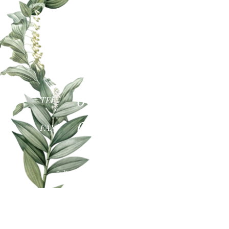
〒522-0052
滋賀県彦根市長曽根南町478
グリーンプラザ2F
0749-26-1128
TEL
0749-26-1280
FAX
エクステリア ・ 外構施工エリア
（当社は彦根市にあります）
南部地域…野洲市(旧中主町/野洲町) 東近江地域…東近江市