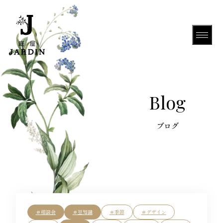
HOME
Blog
About Us
Gallery
＃相談会
＃豆知識
＃季節
＃デザイン