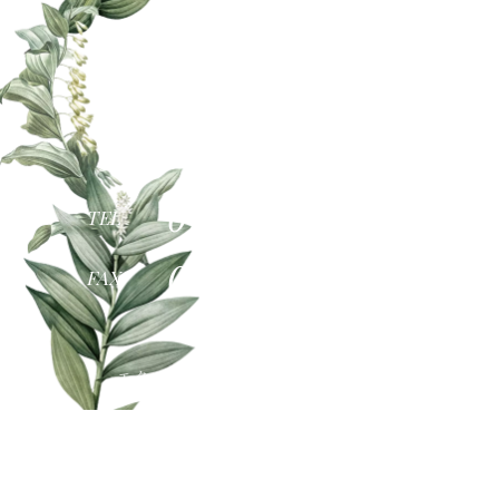
〒522-0052
滋賀県彦根市長曽根南町478
グリーンプラザ2F
0749-26-1128
TEL
0749-26-1280
FAX
エクステリア ・ 外構施工エリア
（当社は彦根市にあります）
南部地域…野洲市(旧中主町/野洲町) 東近江地域…東近江市