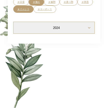
Flow
＃日常
＃施工
＃植物
＃食べ物
＃景色
＃イベント
＃カーポート
Blog
2024
Access
Staff
News