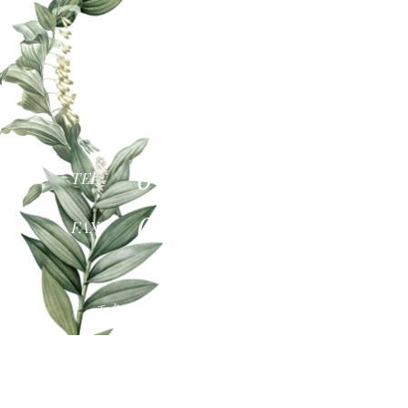
〒522-0052
滋賀県彦根市長曽根南町478
グリーンプラザ2F
0749-26-1128
TEL
0749-26-1280
FAX
エクステリア ・ 外構施工エリア
（当社は彦根市にあります）
南部地域…野洲市(旧中主町/野洲町) 東近江地域…東近江市