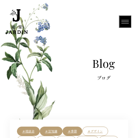
HOME
Blog
About Us
Gallery
＃相談会
＃豆知識
＃季節
＃デザイン