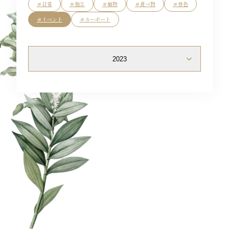
Flow
＃日常
＃施工
＃植物
＃食べ物
＃景色
＃イベント
＃カーポート
Blog
2023
Access
Staff
News